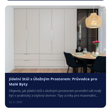
Jídelní Stůl s Úložným Prostorem: Průvodce pro
Malé Byty
Objevte, jak jídelní stůl s úložným prostorem promění váš malý
byt v praktický a stylový domov. Tipy a triky pro maximální
využití místa.
25. 6. 2026