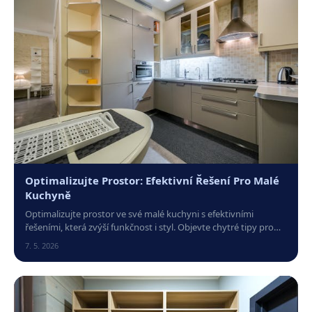
Optimalizujte Prostor: Efektivní Řešení Pro Malé
Kuchyně
Optimalizujte prostor ve své malé kuchyni s efektivními
řešeními, která zvýší funkčnost i styl. Objevte chytré tipy pro
každý centimetr!
7. 5. 2026