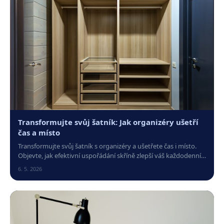
Transformujte svůj šatník: Jak organizéry ušetří
čas a místo
Transformujte svůj šatník s organizéry a ušetřete čas i místo.
Objevte, jak efektivní uspořádání skříně zlepší váš každodenní
život a pohodu.
6. 5. 2026