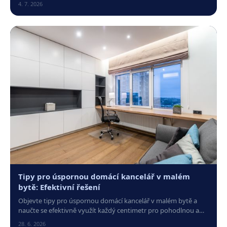
nábytku. Klikněte pro inspiraci!
4. 7. 2026
Tipy pro úspornou domácí kancelář v malém
bytě: Efektivní řešení
Objevte tipy pro úspornou domácí kancelář v malém bytě a
naučte se efektivně využít každý centimetr pro pohodlnou a
funkční práci z domova.
28. 6. 2026