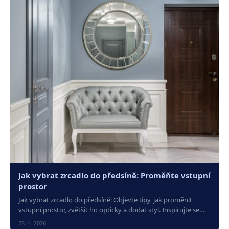
Jak vybrat zrcadlo do předsíně: Proměňte vstupní
prostor
Jak vybrat zrcadlo do předsíně: Objevte tipy, jak proměnit
vstupní prostor, zvětšit ho opticky a dodat styl. Inspirujte se
praktickými i designovými radami!
28. 4. 2026