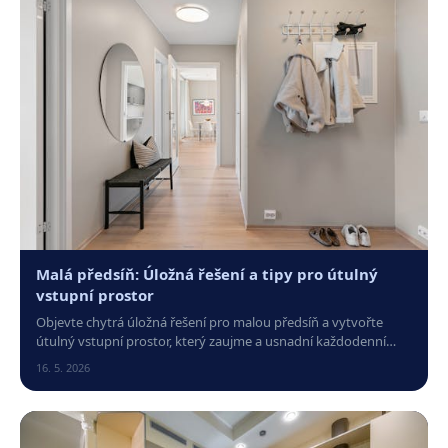
Malá předsíň: Úložná řešení a tipy pro útulný
vstupní prostor
Objevte chytrá úložná řešení pro malou předsíň a vytvořte
útulný vstupní prostor, který zaujme a usnadní každodenní
organizaci vašeho domova.
16. 5. 2026