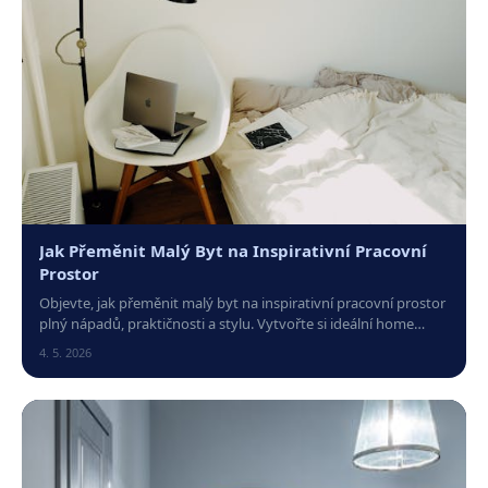
Jak Přeměnit Malý Byt na Inspirativní Pracovní
Prostor
Objevte, jak přeměnit malý byt na inspirativní pracovní prostor
plný nápadů, praktičnosti a stylu. Vytvořte si ideální home
office snadno a efektivně!
4. 5. 2026