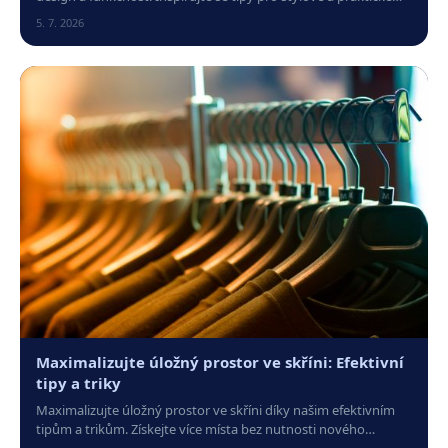
řešení vašeho prostoru.
5. 7. 2026
Maximalizujte úložný prostor ve skříni: Efektivní
tipy a triky
Maximalizujte úložný prostor ve skříni díky našim efektivním
tipům a trikům. Získejte více místa bez nutnosti nového