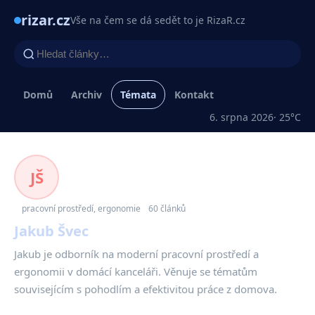
rizar.cz
Vše na čem se dá sedět to je RizaR.cz
Domů
Archiv
Témata
Kontakt
6. srpna 2026
· 25°C
JŠ
pracovní prostředí, ergonomie
60 článků
Jakub Švec
Jakub je odborník na moderní pracovní prostředí a
ergonomii v domácí kanceláři. Věnuje se tématům
souvisejícím s pohodlím a efektivitou práce z domova.