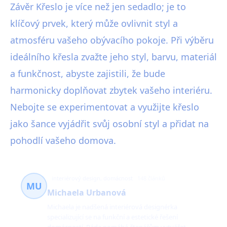
Závěr Křeslo je více než jen sedadlo; je to
klíčový prvek, který může ovlivnit styl a
atmosféru vašeho obývacího pokoje. Při výběru
ideálního křesla zvažte jeho styl, barvu, materiál
a funkčnost, abyste zajistili, že bude
harmonicky doplňovat zbytek vašeho interiéru.
Nebojte se experimentovat a využijte křeslo
jako šance vyjádřit svůj osobní styl a přidat na
pohodlí vašeho domova.
interiérový design, domácnost
148 článků
MU
Michaela Urbanová
Michaela je nadšená interiérová designérka
specializující se na funkční a estetické řešení