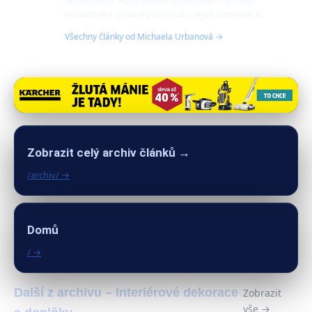
domácností. Ráda pomáhá čtenářům vytvářet
pohodlné a stylové prostředí v jejich domovech.
Všechny články od Michaela Urbanová →
Zobrazit celý archiv článků →
/archiv/ →
Domů
/ →
Další z archivu – Interiérové dekorace
Zobrazit
vše →