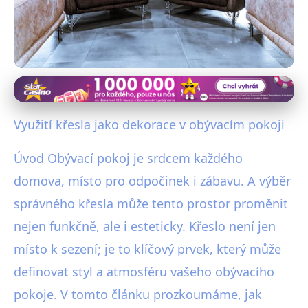
Interiérové dekorace a doplňky
Jak Proměnit Obývací Pokoj:
Využití křesla jako dekorace v obývacím pokoji
Křeslo Jako Stylová Dekorace
Úvod Obývací pokoj je srdcem každého
20. 9. 2025
· 4 min čtení · Autor: Michaela Urbanová
domova, místo pro odpočinek i zábavu. A výběr
správného křesla může tento prostor proměnit
nejen funkčně, ale i esteticky. Křeslo není jen
místo k sezení; je to klíčový prvek, který může
definovat styl a atmosféru vašeho obývacího
pokoje. V tomto článku prozkoumáme, jak