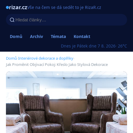
rizar.cz
Vše na čem se dá sedět to je RizaR.cz
Domů
Archiv
Témata
Kontakt
Dnes je Pátek dne 7 8. 2026
· 26°C
Domů
›
Interiérové dekorace a doplňky
›
Jak Proměnit Obývací Pokoj: Křeslo Jako Stylová Dekorace