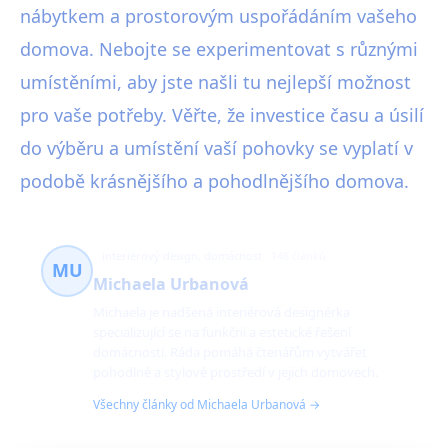
nábytkem a prostorovým uspořádáním vašeho
domova. Nebojte se experimentovat s různými
umístěními, aby jste našli tu nejlepší možnost
pro vaše potřeby. Věřte, že investice času a úsilí
do výběru a umístění vaší pohovky se vyplatí v
podobě krásnějšího a pohodlnějšího domova.
interiérový design, domácnost
148 článků
MU
Michaela Urbanová
Michaela je nadšená interiérová designérka
specializující se na funkční a estetické řešení
domácností. Ráda pomáhá čtenářům vytvářet
pohodlné a stylové prostředí v jejich domovech.
Všechny články od Michaela Urbanová →