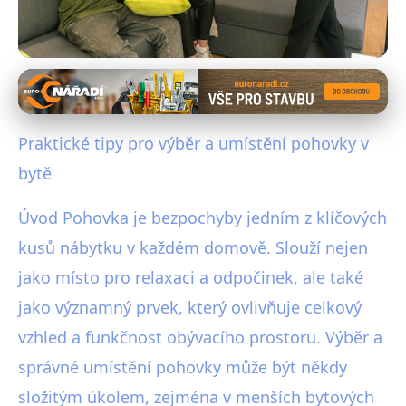
Nábytek a úložné řešení
Jak Správně Vybrat a Umístit
Praktické tipy pro výběr a umístění pohovky v
Pohovku pro Maximální Pohodlí
bytě
3. 8. 2025
· 4 min čtení · Autor: Michaela Urbanová
Úvod Pohovka je bezpochyby jedním z klíčových
kusů nábytku v každém domově. Slouží nejen
jako místo pro relaxaci a odpočinek, ale také
jako významný prvek, který ovlivňuje celkový
vzhled a funkčnost obývacího prostoru. Výběr a
správné umístění pohovky může být někdy
složitým úkolem, zejména v menších bytových