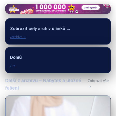
Zobrazit celý archiv článků →
/archiv/ →
Domů
/ →
Další z archivu – Nábytek a úložné
Zobrazit vše
→
řešení