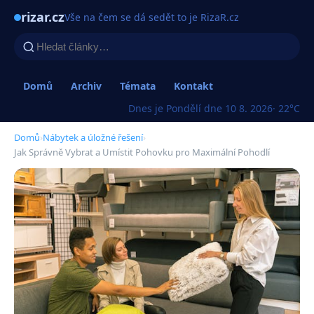
rizar.cz
Vše na čem se dá sedět to je RizaR.cz
Domů
Archiv
Témata
Kontakt
Dnes je Pondělí dne 10 8. 2026
· 22°C
Domů
›
Nábytek a úložné řešení
›
Jak Správně Vybrat a Umístit Pohovku pro Maximální Pohodlí