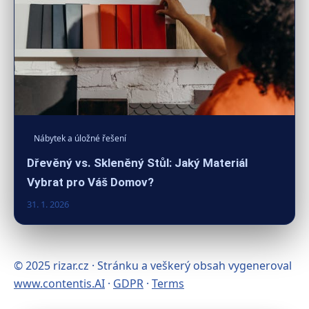
Nábytek a úložné řešení
Dřevěný vs. Skleněný Stůl: Jaký Materiál
Vybrat pro Váš Domov?
31. 1. 2026
© 2025 rizar.cz · Stránku a veškerý obsah vygeneroval
www.contentis.AI
·
GDPR
·
Terms