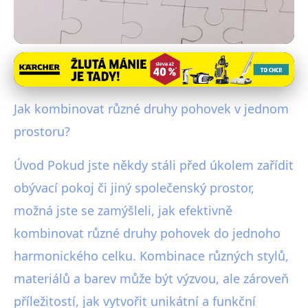
Nábytek a úložné řešení
Jak Stylově Kombinovat Různé
Jak kombinovat různé druhy pohovek v jednom
Pohovky v Jednom Prostoru?
prostoru?
23. 6. 2025
· 3 min čtení · Autor: Michaela Urbanová
Úvod Pokud jste někdy stáli před úkolem zařídit
obývací pokoj či jiný společenský prostor,
možná jste se zamýšleli, jak efektivně
kombinovat různé druhy pohovek do jednoho
harmonického celku. Kombinace různých stylů,
materiálů a barev může být výzvou, ale zároveň
příležitostí, jak vytvořit unikátní a funkční