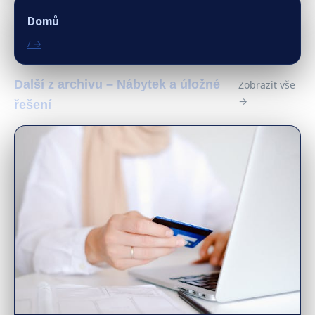
Domů
/ →
Další z archivu – Nábytek a úložné
Zobrazit vše
→
řešení