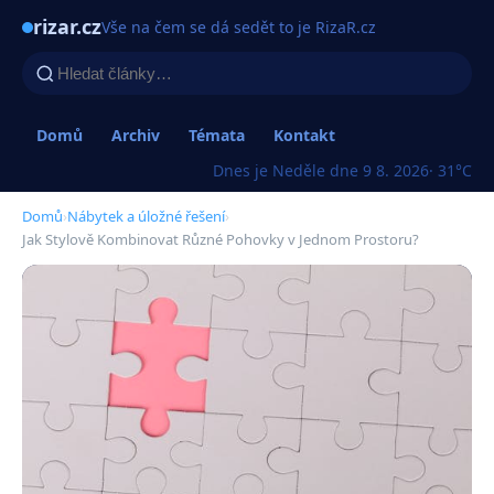
rizar.cz
Vše na čem se dá sedět to je RizaR.cz
Domů
Archiv
Témata
Kontakt
Dnes je Neděle dne 9 8. 2026
· 31°C
Domů
›
Nábytek a úložné řešení
›
Jak Stylově Kombinovat Různé Pohovky v Jednom Prostoru?