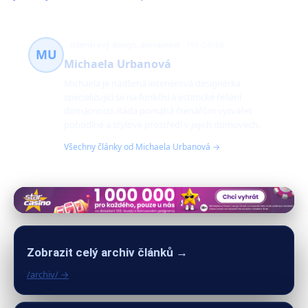
interiérový design, domácnost
148 článků
MU
Michaela Urbanová
Michaela je nadšená interiérová designérka
specializující se na funkční a estetické řešení
domácností. Ráda pomáhá čtenářům vytvářet
pohodlné a stylové prostředí v jejich domovech.
Všechny články od Michaela Urbanová →
Zobrazit celý archiv článků →
/archiv/ →