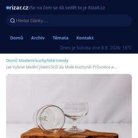
rizar.cz
Vše na čem se dá sedět to je RizaR.cz
Domů
Archiv
Témata
Kontakt
Dnes je Sobota dne 8 8. 2026
· 16°C
Domů
›
Moderní kuchyňské trendy
›
Jak Vybrat Ideální Jídelní Stůl do Malé Kuchyně: Průvodce a…