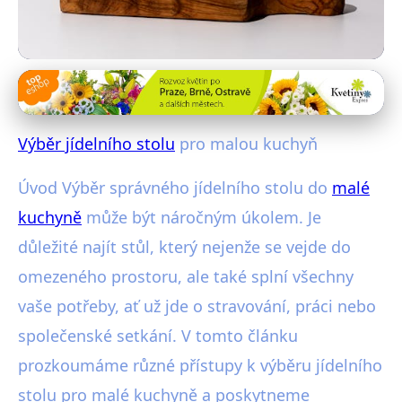
Moderní kuchyňské trendy
Jak Vybrat Ideální Jídelní Stůl do
Výběr jídelního stolu
pro malou kuchyň
Malé Kuchyně: Průvodce a Tipy
Úvod Výběr správného jídelního stolu do
malé
27. 10. 2025
· 4 min čtení · Autor: Pavel Tůma
kuchyně
může být náročným úkolem. Je
důležité najít stůl, který nejenže se vejde do
omezeného prostoru, ale také splní všechny
vaše potřeby, ať už jde o stravování, práci nebo
společenské setkání. V tomto článku
prozkoumáme různé přístupy k výběru jídelního
stolu pro malé kuchyně a poskytneme