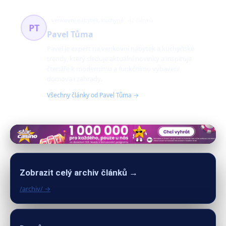
venkovní nábytek, kuchyně
42 článků
PT
Pavel Tůma
Pavel je expert na venkovní nábytek a kuchyňské
trendy, který sleduje aktuální novinky a inspiruje
čtenáře k modernímu a funkčnímu vybavení
domova i zahrady.
Všechny články od Pavel Tůma →
Zobrazit celý archiv článků →
/archiv/ →