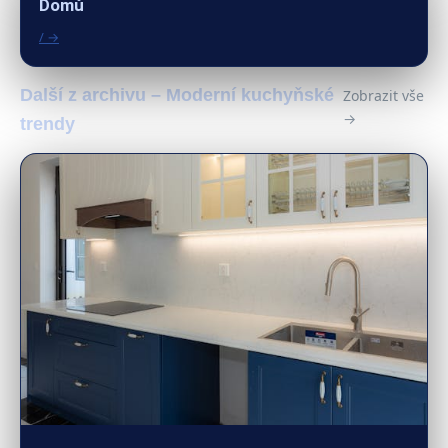
Domů
/ →
Další z archivu – Moderní kuchyňské
Zobrazit vše
→
trendy