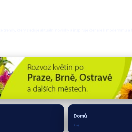
é trendy, který sleduje aktuální novinky a inspiruje čtenáře k modernímu 
Domů
/ →