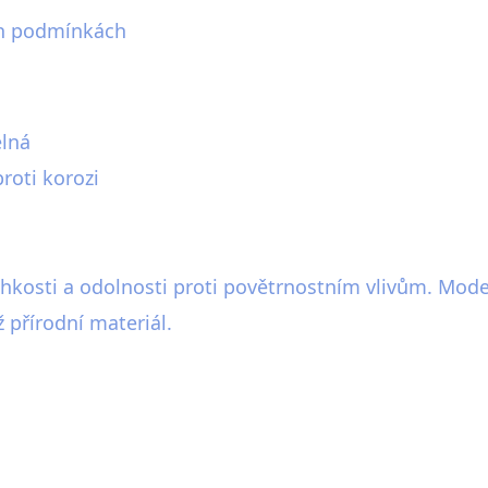
ích podmínkách
elná
roti korozi
ehkosti a odolnosti proti povětrnostním vlivům. Mode
ž přírodní materiál.