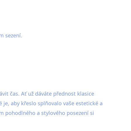
m sezení.
vit čas. Ať už dáváte přednost klasice
je, aby křeslo splňovalo vaše estetické a
ním pohodlného a stylového posezení si