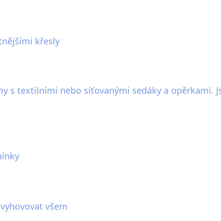
nějšími křesly
y s textilními nebo síťovanými sedáky a opěrkami. Js
mínky
í vyhovovat všem