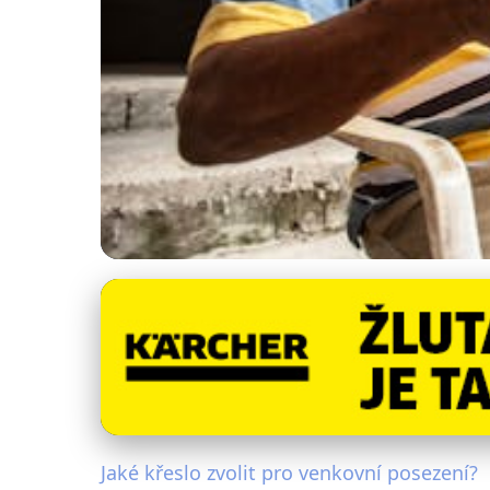
Venkovní a zahradní nábytek
Jak Vybrat Ideální 
22. 11. 2025
· 4 min čtení · Autor: Pavel Tůma
Jaké křeslo zvolit pro venkovní posezení?