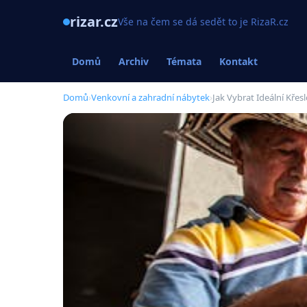
rizar.cz
Vše na čem se dá sedět to je RizaR.cz
Domů
Archiv
Témata
Kontakt
Domů
›
Venkovní a zahradní nábytek
›
Jak Vybrat Ideální Kře