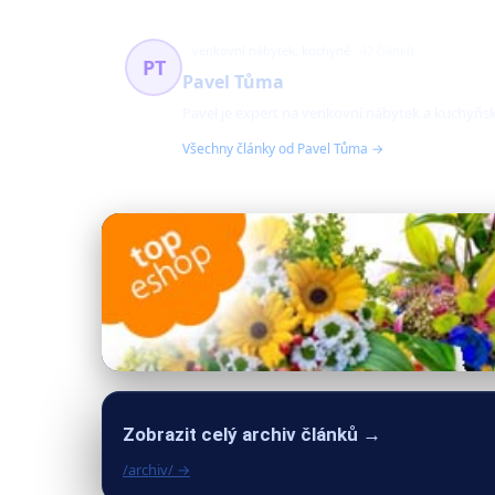
venkovní nábytek, kuchyně
42 článků
PT
Pavel Tůma
Pavel je expert na venkovní nábytek a kuchyňsk
Všechny články od Pavel Tůma →
Zobrazit celý archiv článků →
/archiv/ →