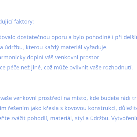
ující faktory:
ytovalo dostatečnou oporu a bylo pohodlné i při delší
i a údržbu, kterou každý materiál vyžaduje.
harmonicky doplní váš venkovní prostor.
ce péče než jiné, což může ovlivnit vaše rozhodnutí.
še venkovní prostředí na místo, kde budete rádi trá
 řešením jako křesla s kovovou konstrukcí, důležité 
te zvážit pohodlí, materiál, styl a údržbu. Vytvoře