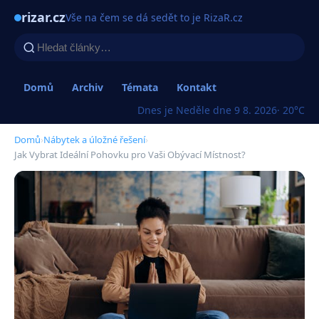
rizar.cz
Vše na čem se dá sedět to je RizaR.cz
Domů
Archiv
Témata
Kontakt
Dnes je Neděle dne 9 8. 2026
· 20°C
Domů
›
Nábytek a úložné řešení
›
Jak Vybrat Ideální Pohovku pro Vaši Obývací Místnost?