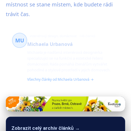
místnost se stane místem, kde budete rádi
trávit čas.
interiérový design, domácnost
148 článků
MU
Michaela Urbanová
Michaela je nadšená interiérová designérka
specializující se na funkční a estetické řešení
domácností. Ráda pomáhá čtenářům vytvářet
pohodlné a stylové prostředí v jejich domovech.
Všechny články od Michaela Urbanová →
Zobrazit celý archiv článků →