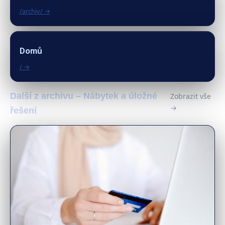
/archiv/ →
Domů
/ →
Další z archivu – Nábytek a úložné
Zobrazit vše
→
řešení