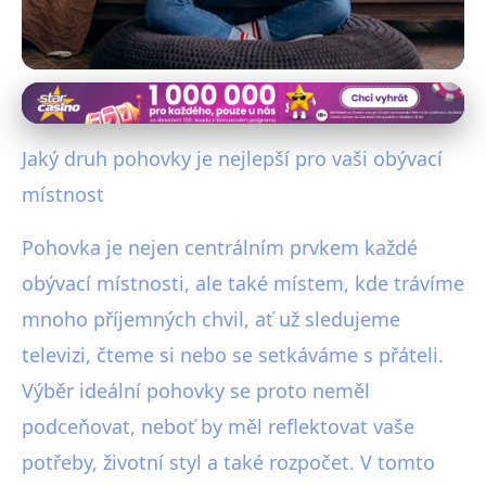
Nábytek a úložné řešení
Jak Vybrat Ideální Pohovku pro
Jaký druh pohovky je nejlepší pro vaši obývací
Vaši Obývací Místnost?
místnost
22. 8. 2025
· 4 min čtení · Autor: Michaela Urbanová
Pohovka je nejen centrálním prvkem každé
obývací místnosti, ale také místem, kde trávíme
mnoho příjemných chvil, ať už sledujeme
televizi, čteme si nebo se setkáváme s přáteli.
Výběr ideální pohovky se proto neměl
podceňovat, neboť by měl reflektovat vaše
potřeby, životní styl a také rozpočet. V tomto