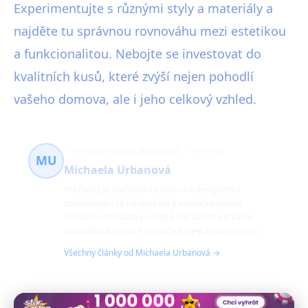
Experimentujte s různými styly a materiály a
najděte tu správnou rovnováhu mezi estetikou
a funkcionalitou. Nebojte se investovat do
kvalitních kusů, které zvýší nejen pohodlí
vašeho domova, ale i jeho celkový vzhled.
interiérový design, domácnost
148 článků
MU
Michaela Urbanová
Michaela je nadšená interiérová designérka
specializující se na funkční a estetické řešení
domácností. Ráda pomáhá čtenářům vytvářet
pohodlné a stylové prostředí v jejich domovech.
Všechny články od Michaela Urbanová →