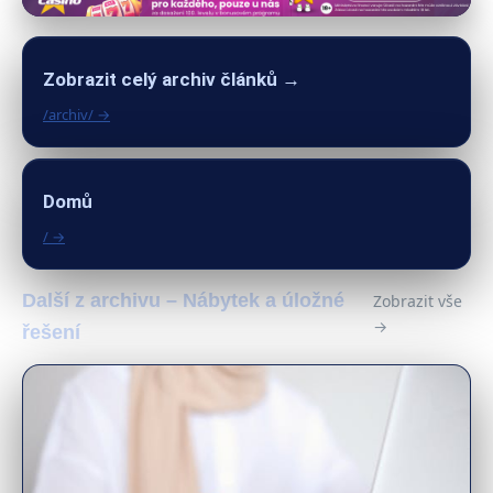
Zobrazit celý archiv článků →
/archiv/ →
Domů
/ →
Další z archivu – Nábytek a úložné
Zobrazit vše
→
řešení