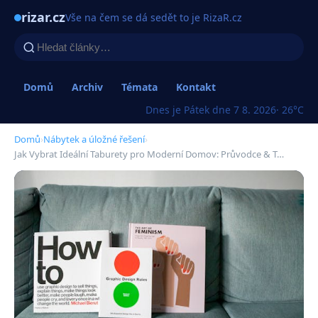
rizar.cz
Vše na čem se dá sedět to je RizaR.cz
Domů
Archiv
Témata
Kontakt
Dnes je Pátek dne 7 8. 2026
· 26°C
Domů
›
Nábytek a úložné řešení
›
Jak Vybrat Ideální Taburety pro Moderní Domov: Průvodce & T…