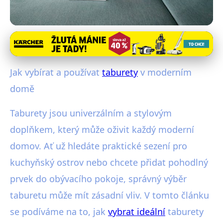
Nábytek a úložné řešení
Jak Vybrat Ideální Taburety pro
Jak vybírat a používat
taburety
v moderním
Moderní Domov: Průvodce & Tipy
domě
13. 6. 2025
· 3 min čtení · Autor: Michaela Urbanová
Taburety jsou univerzálním a stylovým
doplňkem, který může oživit každý moderní
domov. Ať už hledáte praktické sezení pro
kuchyňský ostrov nebo chcete přidat pohodlný
prvek do obývacího pokoje, správný výběr
taburetu může mít zásadní vliv. V tomto článku
se podíváme na to, jak
vybrat ideální
taburety