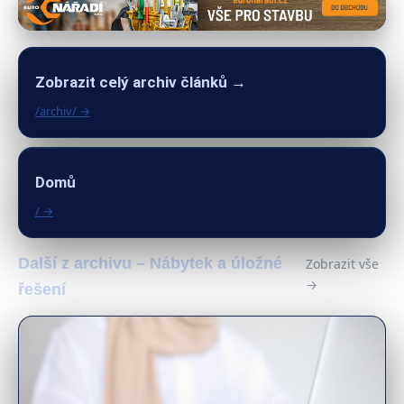
Zobrazit celý archiv článků →
/archiv/ →
Domů
/ →
Další z archivu – Nábytek a úložné
Zobrazit vše
→
řešení