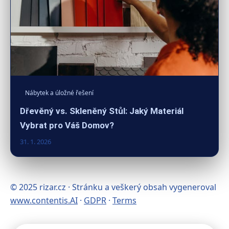
Nábytek a úložné řešení
Dřevěný vs. Skleněný Stůl: Jaký Materiál
Vybrat pro Váš Domov?
31. 1. 2026
© 2025 rizar.cz · Stránku a veškerý obsah vygeneroval
www.contentis.AI
·
GDPR
·
Terms