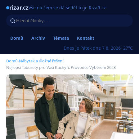
rizar.cz
Vše na čem se dá sedět to je RizaR.cz
Domů
Archiv
Témata
Kontakt
Dnes je Pátek dne 7 8. 2026
· 27°C
Domů
›
Nábytek a úložné řešení
›
Nejlepší Taburety pro Vaši Kuchyň: Průvodce Výběrem 2023