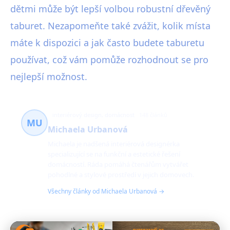
dětmi může být lepší volbou robustní dřevěný
taburet. Nezapomeňte také zvážit, kolik místa
máte k dispozici a jak často budete taburetu
používat, což vám pomůže rozhodnout se pro
nejlepší možnost.
interiérový design, domácnost
148 článků
MU
Michaela Urbanová
Michaela je nadšená interiérová designérka
specializující se na funkční a estetické řešení
domácností. Ráda pomáhá čtenářům vytvářet
pohodlné a stylové prostředí v jejich domovech.
Všechny články od Michaela Urbanová →