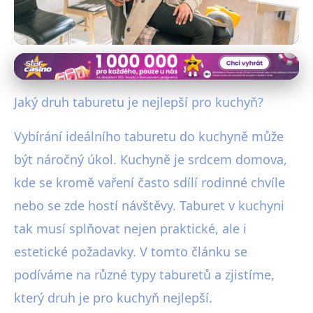
Nábytek a úložné řešení
Nejlepší Taburety pro Vaši
Jaký druh taburetu je nejlepší pro kuchyň?
Kuchyň: Průvodce Výběrem 2023
Vybírání ideálního taburetu do kuchyně může
10. 7. 2025
· 4 min čtení · Autor: Michaela Urbanová
být náročný úkol. Kuchyně je srdcem domova,
kde se kromě vaření často sdílí rodinné chvíle
nebo se zde hostí návštěvy. Taburet v kuchyni
tak musí splňovat nejen praktické, ale i
estetické požadavky. V tomto článku se
podíváme na různé typy taburetů a zjistíme,
který druh je pro kuchyň nejlepší.