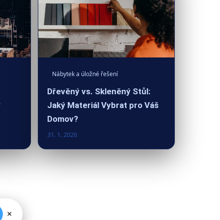
Nábytek a úložné řešení
Dřevěný vs. Skleněný Stůl:
?
Jaký Materiál Vybrat pro Váš
Domov?
31. 1. 2026
×