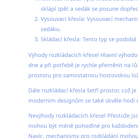
sklápí zpět a sedák se posune dopře
Vysouvací křesla: Vysouvací mechanis
sedáku.
Skládací křesla: Tento typ se podobá
Výhody rozkládacích křesel Hlavní výhodou
dne a při potřebě je rychle přeměnit na l
prostoru pro samostatnou hostovskou lož
Dále rozkládací křesla šetří prostor, což
moderním designům se také skvěle hodí do
Nevýhody rozkládacích křesel Přestože js
mohou být méně pohodlné pro každodenní
Navíc, mechanismy pro rozkládání mohou b