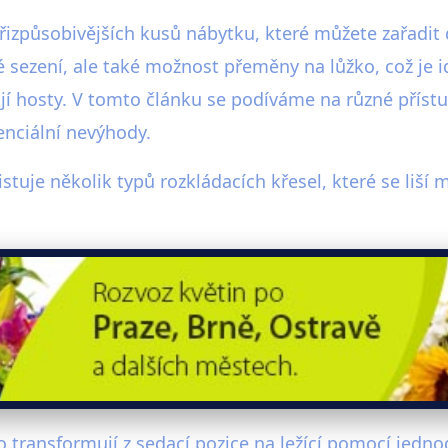
přizpůsobivějších kusů nábytku, které můžete zařadit
é sezení, ale také možnost přeměny na lůžko, což je
ají hosty. V tomto článku se podíváme na různé přístu
nciální nevýhody.
istuje několik typů rozkládacích křesel, které se li
dno transformují z sedací pozice na ležící pomocí j