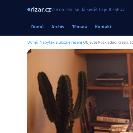
rizar.cz
Vše na čem se dá sedět to je RizaR.cz
Domů
Archiv
Témata
Kontakt
Domů
›
Nábytek a úložné řešení
›
Objevte Rozkládací Křesla: 