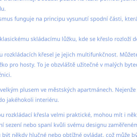
du.
mus funguje na principu vysunutí spodní části, kter
 klasickému skládacímu lůžku, kde se křeslo rozloží d
 rozkládacích křesel je jejich multifunkčnost. Můžet
ůžko pro hosty. To je obzvláště užitečné v malých by
nici.
 je velkým plusem ve městských apartmánech. Nejenže p
 jakéhokoli interiéru.
ou rozkládací křesla velmi praktické, mohou mít i ně
 sezení nebo spaní kvůli svému designu zaměřeném
ýt někdy hlučné nebo obtížné ovládat, což může být