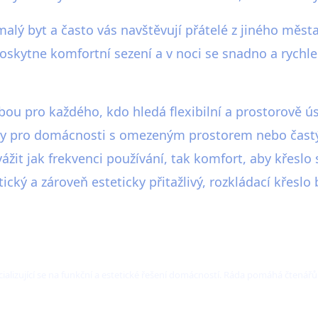
malý byt a často vás navštěvují přátelé z jiného měst
oskytne komfortní sezení a v noci se snadno a rychl
bou pro každého, kdo hledá flexibilní a prostorově ú
ínosy pro domácnosti s omezeným prostorem nebo čas
vážit jak frekvenci používání, tak komfort, aby křesl
tický a zároveň esteticky přitažlivý, rozkládací křes
ializující se na funkční a estetické řešení domácností. Ráda pomáhá čtenářů