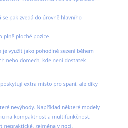
á se pak zvedá do úrovně hlavního
o plně ploché pozice.
e je využít jako pohodlné sezení během
tech nebo domech, kde není dostatek
oskytují extra místo pro spaní, ale díky
které nevýhody. Například některé modely
u na kompaktnost a multifunkčnost.
 nepraktické, zejména v noci.