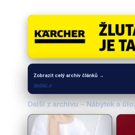
Zobrazit celý archiv článků →
/archiv/ →
Další z archivu – Nábytek a úlo