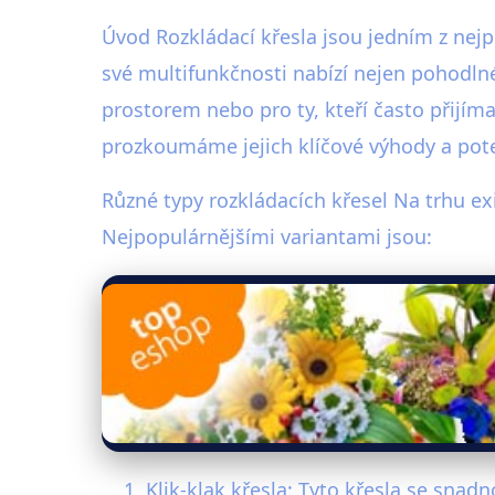
Úvod Rozkládací křesla jsou jedním z nej
své multifunkčnosti nabízí nejen pohodln
prostorem nebo pro ty, kteří často přijím
prozkoumáme jejich klíčové výhody a pote
Různé typy rozkládacích křesel Na trhu ex
Nejpopulárnějšími variantami jsou:
Klik-klak křesla: Tyto křesla se sna