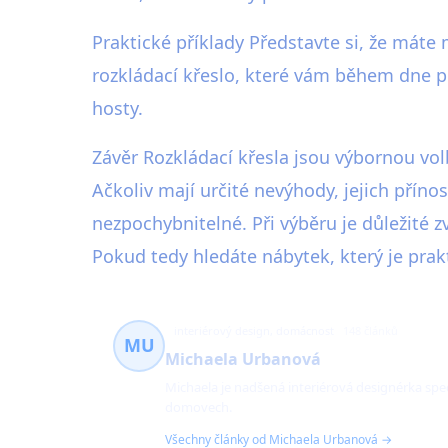
Praktické příklady Představte si, že máte 
rozkládací křeslo, které vám během dne p
hosty.
Závěr Rozkládací křesla jsou výbornou vol
Ačkoliv mají určité nevýhody, jejich př
nezpochybnitelné. Při výběru je důležité z
Pokud tedy hledáte nábytek, který je prak
interiérový design, domácnost
148 článků
MU
Michaela Urbanová
Michaela je nadšená interiérová designérka spec
domovech.
Všechny články od Michaela Urbanová →