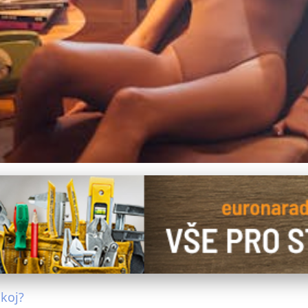
Křesla: Ideální Řešení pro
koj?