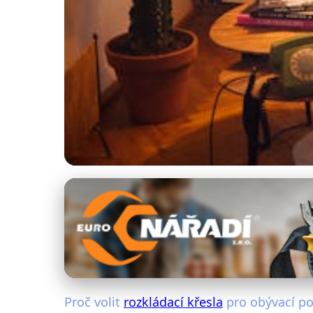
Nábytek a úložné řešení
Objevte Rozkládací 
28. 10. 2025
· 4 min čtení · Autor: Michaela Urbanová
Proč volit
rozkládací křesla
pro obývací po