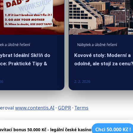
ek a úložné řešení
Nábytek a úložné řešení
ybrat Ideální Skříň do
Kovové stoly: Moderní a
ce: Praktické Tipy &
odolné, ale stojí za cenu
26
2. 2. 2026
neroval
www.contentis.AI
·
GDPR
·
Terms
Chci 50.000 Kč !
uvítací bonus 50.000 Kč - legální české kasíno