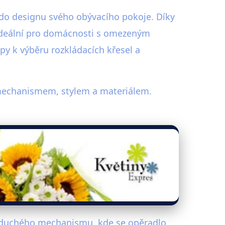
 do designu svého obývacího pokoje. Díky
 ideální pro domácnosti s omezeným
py k výběru rozkládacích křesel a
ší mechanismem, stylem a materiálem.
ednoduchého mechanismu, kde se opěradlo