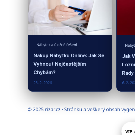
Nábytek a úložné řešení
Nábyt
Nákup Nábytku Online: Jak Se
Jak V
Vyhnout Nejčastějším
Ložni
Chybám?
Rady
25. 2. 2026
6. 2. 20
© 2025 rizar.cz · Stránku a veškerý obsah vyge
VIP 