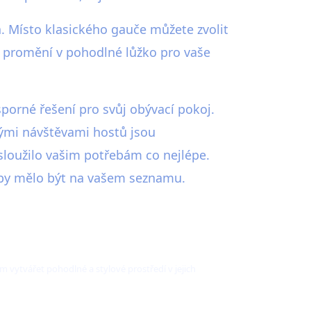
a. Místo klasického gauče můžete zvolit
e promění v pohodlné lůžko pro vaše
sporné řešení pro svůj obývací pokoj.
tými návštěvami hostů jsou
o sloužilo vašim potřebám co nejlépe.
lo by mělo být na vašem seznamu.
m vytvářet pohodlné a stylové prostředí v jejich