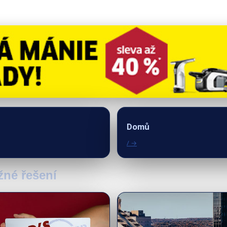
Domů
/ →
žné řešení