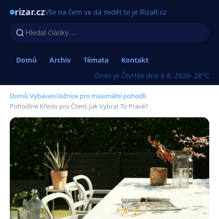
rizar.cz
Vše na čem se dá sedět to je RizaR.cz
Domů
Archiv
Témata
Kontakt
Dnes je Čtvrtek dne 6 8. 2026
· 28°C
Domů
›
Vybavení ložnice pro maximální pohodlí
›
Pohodlné Křeslo pro Čtení: Jak Vybrat To Pravé?