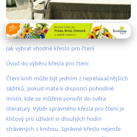
Vybavení ložnice pro maximální pohodlí
Pohodlné Křeslo pro Čtení: Jak
Jak vybrat vhodné křeslo pro čtení
Vybrat To Pravé?
Úvod do výběru křesla pro čtení
2. 11. 2025
· 4 min čtení · Autor: Pavel Tůma
Čtení knih může být jedním z nejrelaxačnějších
zážitků, pokud máte k dispozici pohodlné
místo, kde se můžete ponořit do světa
literatury. Výběr správného křesla pro čtení je
klíčový pro užívání si dlouhých hodin
strávených s knihou. Správné křeslo nejenže