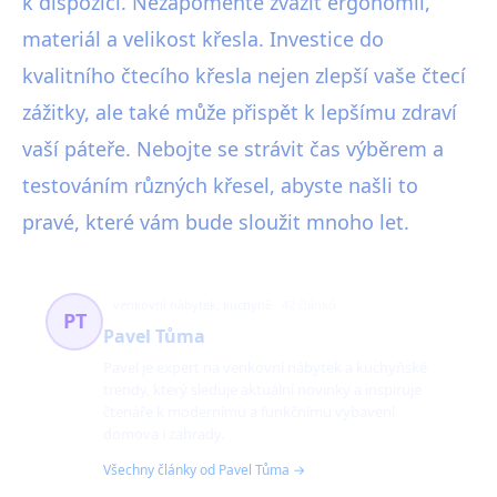
k dispozici. Nezapomeňte zvážit ergonomii,
materiál a velikost křesla. Investice do
kvalitního čtecího křesla nejen zlepší vaše čtecí
zážitky, ale také může přispět k lepšímu zdraví
vaší páteře. Nebojte se strávit čas výběrem a
testováním různých křesel, abyste našli to
pravé, které vám bude sloužit mnoho let.
venkovní nábytek, kuchyně
42 článků
PT
Pavel Tůma
Pavel je expert na venkovní nábytek a kuchyňské
trendy, který sleduje aktuální novinky a inspiruje
čtenáře k modernímu a funkčnímu vybavení
domova i zahrady.
Všechny články od Pavel Tůma →