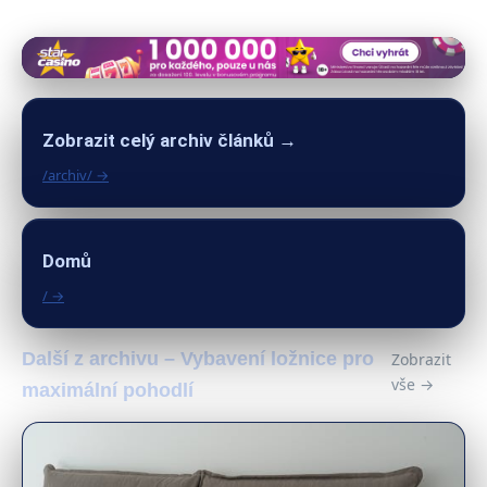
Zobrazit celý archiv článků →
/archiv/ →
Domů
/ →
Další z archivu – Vybavení ložnice pro
Zobrazit
vše →
maximální pohodlí