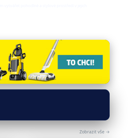
m vytvářet pohodlné a stylové prostředí v jejich
Zobrazit vše →