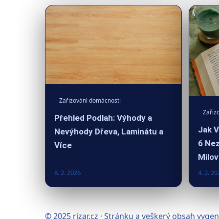
Zařizování domácnosti
Zařiz
Přehled Podlah: Výhody a
Jak V
Nevýhody Dřeva, Laminátu a
6 Nez
Více
Milov
8. 2. 2026
4. 2. 20
© 2025 rizar.cz · Stránku a veškerý obsah vyge