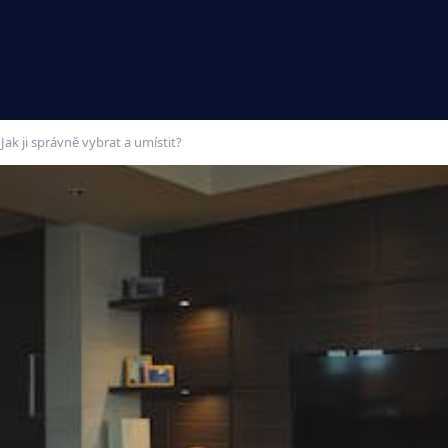
ak ji správně vybrat a umístit?