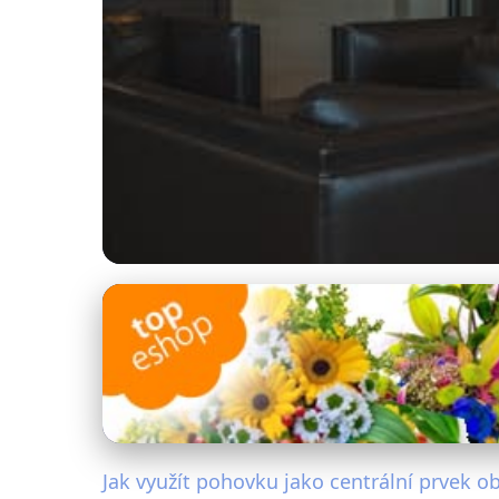
Zařizování domácnosti
Pohovka jako srdce 
27. 6. 2025
· 4 min čtení · Autor: Michaela Urbanová
Jak využít pohovku jako centrální prvek o