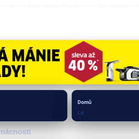
ializující se na funkční a estetické řešení domácností. Ráda pomáhá čtenářů
Domů
/ →
omácnosti