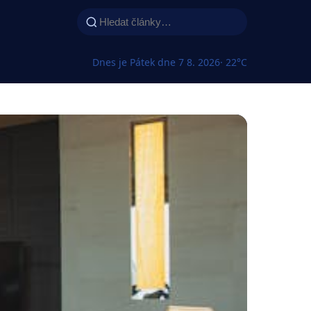
Dnes je Pátek dne 7 8. 2026
· 22°C