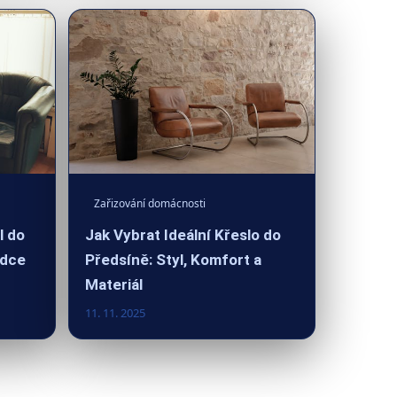
Zařizování domácnosti
l do
Jak Vybrat Ideální Křeslo do
odce
Předsíně: Styl, Komfort a
Materiál
11. 11. 2025