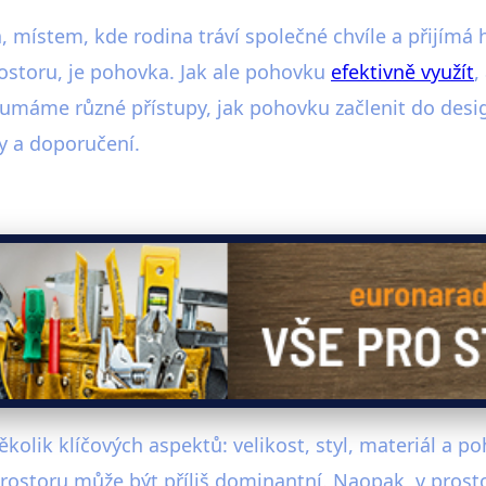
ístem, kde rodina tráví společné chvíle a přijímá ho
ostoru, je pohovka. Jak ale pohovku
efektivně využít
,
umáme různé přístupy, jak pohovku začlenit do desig
y a doporučení.
několik klíčových aspektů: velikost, styl, materiál a
rostoru může být příliš dominantní. Naopak, v pros