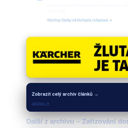
Michaela je nadšená interiérová designérka spec
domovech.
Všechny články od Michaela Urbanová →
Zobrazit celý archiv článků →
/archiv/ →
Další z archivu – Zařizování d