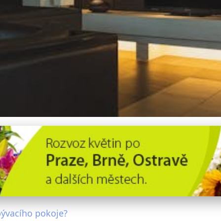
obýváku: Jak ji správně vyb
bývacího pokoje?