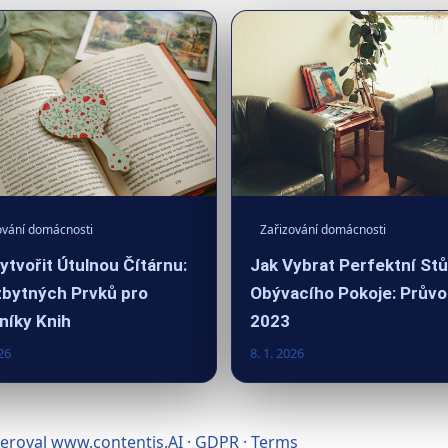
ování domácnosti
Zařizování domácnosti
ytvořit Útulnou Čítárnu:
Jak Vybrat Perfektní Stů
bytných Prvků pro
Obývacího Pokoje: Prův
níky Knih
2023
26
8. 1. 2026
neroval
www.contentis.AI
·
GDPR
·
Terms