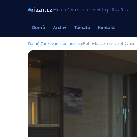
rizar.cz
Vše na čem se dá sedět to je RizaR.cz
Domů
Archiv
Témata
Kontakt
Domů
›
Zařizování domácnosti
›
Pohovka jako srdce obýváku: J