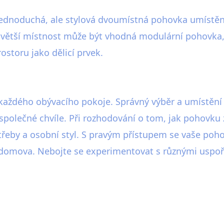
jednoduchá, ale stylová dvoumístná pohovka umístěná
Pro větší místnost může být vhodná modulární pohovk
ostoru jako dělicí prvek.
aždého obývacího pokoje. Správný výběr a umístění
 společné chvíle. Při rozhodování o tom, jak pohovku
potřeby a osobní styl. S pravým přístupem se vaše po
domova. Nebojte se experimentovat s různými uspořá