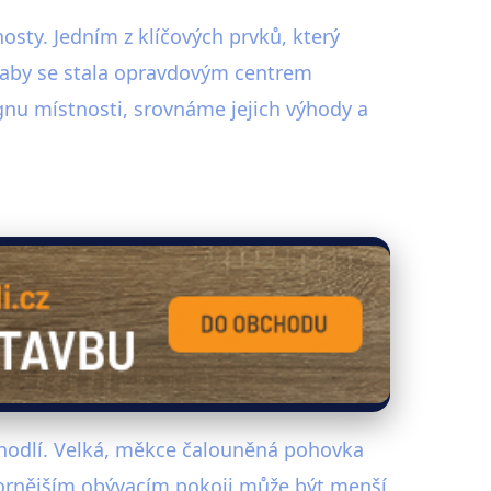
sty. Jedním z klíčových prvků, který
 aby se stala opravdovým centrem
nu místnosti, srovnáme jejich výhody a
 pohodlí. Velká, měkce čalouněná pohovka
tornějším obývacím pokoji může být menší