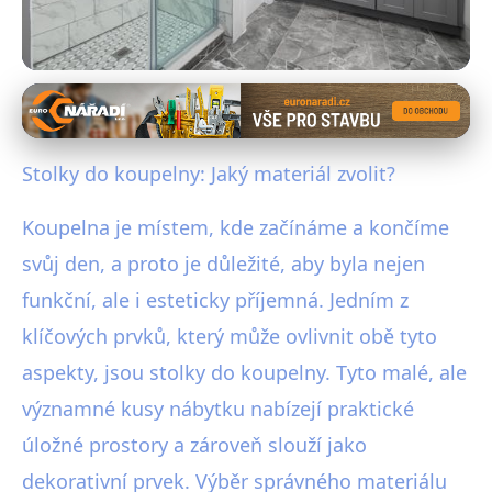
Nábytek a úložné řešení
Vyberte Ideální Materiál pro
Stolky do koupelny: Jaký materiál zvolit?
Stolek do Koupelny: Průvodce
Koupelna je místem, kde začínáme a končíme
2023
svůj den, a proto je důležité, aby byla nejen
17. 1. 2026
· 4 min čtení · Autor: Michaela Urbanová
funkční, ale i esteticky příjemná. Jedním z
klíčových prvků, který může ovlivnit obě tyto
aspekty, jsou stolky do koupelny. Tyto malé, ale
významné kusy nábytku nabízejí praktické
úložné prostory a zároveň slouží jako
dekorativní prvek. Výběr správného materiálu