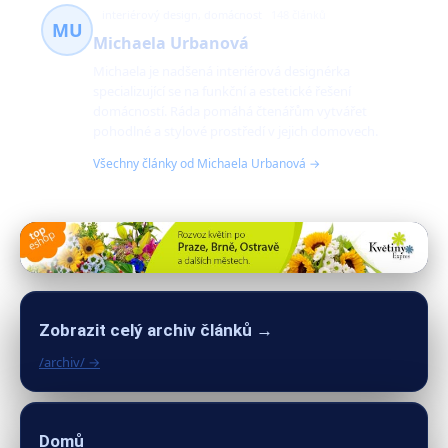
interiérový design, domácnost
148 článků
MU
Michaela Urbanová
Michaela je nadšená interiérová designérka
specializující se na funkční a estetické řešení
domácností. Ráda pomáhá čtenářům vytvářet
pohodlné a stylové prostředí v jejich domovech.
Všechny články od Michaela Urbanová →
Zobrazit celý archiv článků →
/archiv/ →
Domů