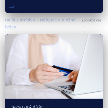
/ →
Další z archivu – Nábytek a úložné
Zobrazit vše
→
řešení
Nábytek a úložné řešení