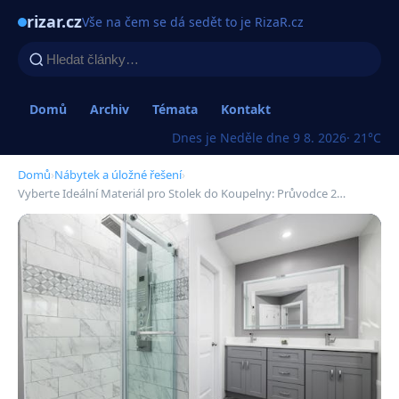
rizar.cz
Vše na čem se dá sedět to je RizaR.cz
Domů
Archiv
Témata
Kontakt
Dnes je Neděle dne 9 8. 2026
· 21°C
Domů
›
Nábytek a úložné řešení
›
Vyberte Ideální Materiál pro Stolek do Koupelny: Průvodce 2…