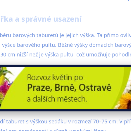
ířka a správné usazení
běru barových taburetů je jejich výška. Ta přímo ovli
na výšce barového pultu. Běžné výšky domácích barov
–30 cm nižší než je výška pultu, což umožňuje pohodl
í taburet s výškou sedáku v rozmezí 70–75 cm. V pří
deální pro domácnosti s různě vysokými členy.