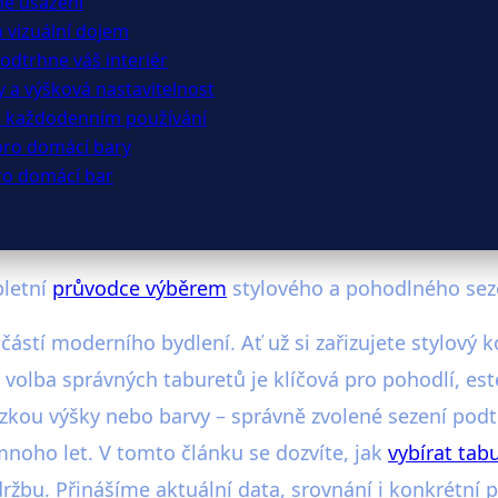
né usazení
a vizuální dojem
podtrhne váš interiér
 a výšková nastavitelnost
ři každodenním používání
 pro domácí bary
pro domácí bar
pletní
průvodce výběrem
stylového a pohodlného sez
ástí moderního bydlení. Ať už si zařizujete stylový k
olba správných taburetů je klíčová pro pohodlí, est
zkou výšky nebo barvy – správně zvolené sezení pod
mnoho let. V tomto článku se dozvíte, jak
vybírat tab
ržbu. Přinášíme aktuální data, srovnání i konkrétní p