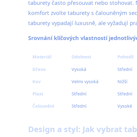
taburety často přesouvat nebo stohovat. 
komfort zvolte taburety s čalouněným se
taburety vypadají luxusně, ale vyžadují pr
Srovnání klíčových vlastností jednotlivý
Materiál
Odolnost
Pohodlí
Dřevo
Vysoká
Střední
Kov
Velmi vysoká
Nižší
Plast
Střední
Střední
Čalounění
Střední
Vysoké
Design a styl: Jak vybrat ta