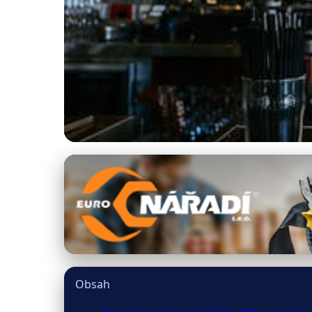
rizar.cz
Domácí Bar: Jak Vyb
27. 3. 2026
· 10 min čtení · Autor: Jakub Švec
Obsah