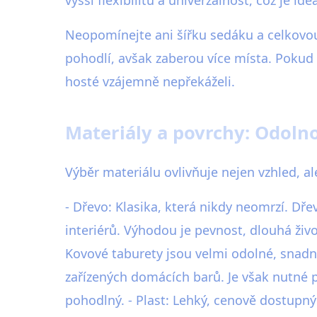
Neopomínejte ani šířku sedáku a celkovou
pohodlí, avšak zaberou více místa. Pokud p
hosté vzájemně nepřekáželi.
Materiály a povrchy: Odolno
Výběr materiálu ovlivňuje nejen vzhled, al
- Dřevo: Klasika, která nikdy neomrzí. Dř
interiérů. Výhodou je pevnost, dlouhá živ
Kovové taburety jsou velmi odolné, snadno
zařízených domácích barů. Je však nutné 
pohodlný. - Plast: Lehký, cenově dostupný 