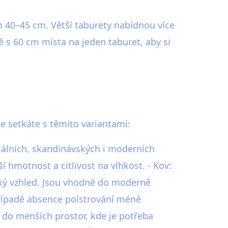
 40–45 cm. Větší taburety nabídnou více
ě s 60 cm místa na jeden taburet, aby si
se setkáte s těmito variantami:
ikálních, skandinávských i moderních
hmotnost a citlivost na vlhkost. - Kov:
ický vzhled. Jsou vhodné do moderně
případě absence polstrování méně
í do menších prostor, kde je potřeba