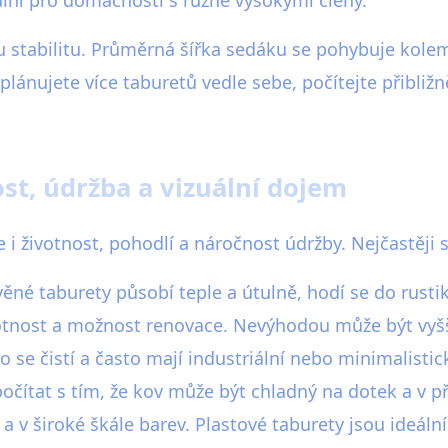
 stabilitu. Průměrná šířka sedáku se pohybuje kolem
lánujete více taburetů vedle sebe, počítejte přibližn
st, údržba a vizuální dojem
e i životnost, pohodlí a náročnost údržby. Nejčastěji 
evěné taburety působí teple a útulně, hodí se do rust
otnost a možnost renovace. Nevýhodou může být vyšší 
 se čistí a často mají industriální nebo minimalist
počítat s tím, že kov může být chladný na dotek a v 
a v široké škále barev. Plastové taburety jsou ideáln