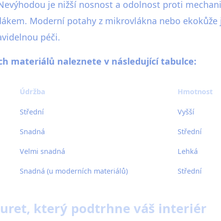
Nevýhodou je nižší nosnost a odolnost proti mechani
dákem. Moderní potahy z mikrovlákna nebo ekokůže j
avidelnou péči.
ch materiálů naleznete v následující tabulce:
Údržba
Hmotnost
Střední
Vyšší
Snadná
Střední
Velmi snadná
Lehká
Snadná (u moderních materiálů)
Střední
buret, který podtrhne váš interiér