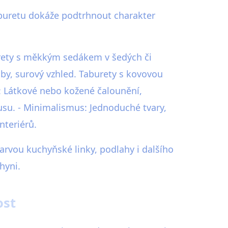
aburetu dokáže podtrhnout charakter
burety s měkkým sedákem v šedých či
uby, surový vzhled. Taburety s kovovou
: Látkové nebo kožené čalounění,
xusu. - Minimalismus: Jednoduché tvary,
nteriérů.
barvou kuchyňské linky, podlahy i dalšího
hyni.
ost