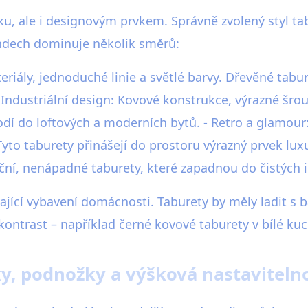
u, ale i designovým prvkem. Správně zvolený styl t
ndech dominuje několik směrů:
teriály, jednoduché linie a světlé barvy. Dřevěné ta
 Industriální design: Kovové konstrukce, výrazné šro
í do loftových a moderních bytů. - Retro a glamour
 Tyto taburety přinášejí do prostoru výrazný prvek lu
ční, nenápadné taburety, které zapadnou do čistých i
vající vybavení domácnosti. Taburety by měly ladit s 
 kontrast – například černé kovové taburety v bílé kuc
y, podnožky a výšková nastaviteln