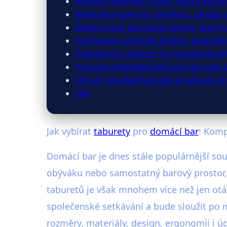
Rozměry taburetů: Výška, šířka a správ
Materiály a povrchy: Odolnost, údržba 
Design a styl: Jak vybrat taburet, který 
Ergonomie a pohodlí: Opěrky, podnožky
Praktičnost a údržba: Co nepodcenit p
Srovnání: Nejoblíbenější typy taburetů
Shrnutí: Jak efektivně vybrat taburety 
FAQ
Jak vybírat
taburety
pro
domácí bar
: Kom
Domácí bar je dnes stále populárnější souč
obýváku nebo samostatný barový prostor, v
taburetů je však mnohem více než jen otá
společenské setkávání a bude sloužit po 
rozměry, materiály, design, ergonomii i úd