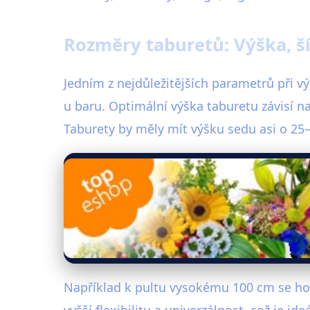
Rozměry taburetů: Výška, š
Jedním z nejdůležitějších parametrů při vý
u baru. Optimální výška taburetu závisí 
Taburety by měly mít výšku sedu asi o 25
Například k pultu vysokému 100 cm se hod
vyšší flexibilitu a univerzálnost, což je i