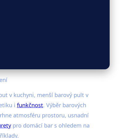
ení
out v kuchyni, menší barový pult v
etiku i
funkčnost
. Výběr barových
trhne atmosféru prostoru, usnadní
urety
pro domácí bar s ohledem na
říklady.