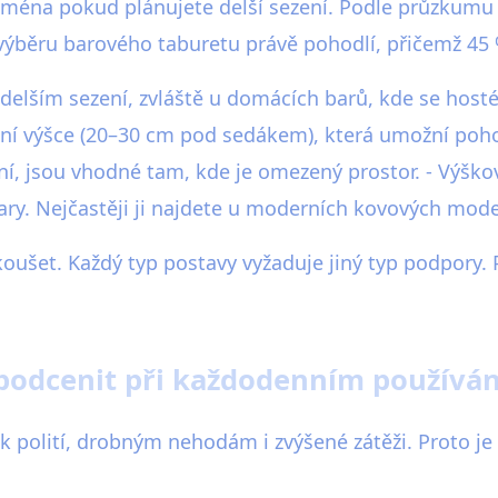
ejména pokud plánujete delší sezení. Podle průzkumu 
 výběru barového taburetu právě pohodlí, přičemž 45
delším sezení, zvláště u domácích barů, kde se hosté 
ní výšce (20–30 cm pod sedákem), která umožní poh
í, jsou vhodné tam, kde je omezený prostor. - Výško
ary. Nejčastěji ji najdete u moderních kovových mode
oušet. Každý typ postavy vyžaduje jiný typ podpory. P
epodcenit při každodenním používán
 polití, drobným nehodám i zvýšené zátěži. Proto je 