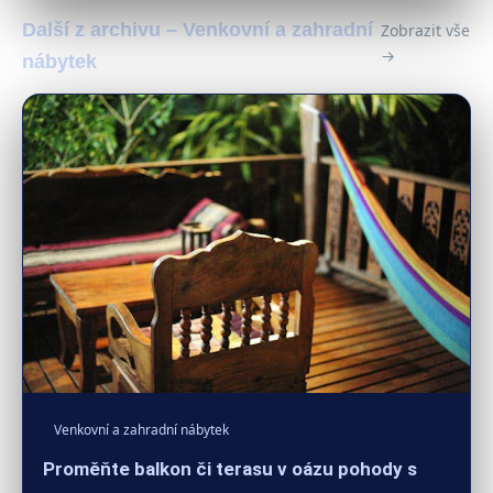
Další z archivu – Venkovní a zahradní
Zobrazit vše
→
nábytek
Venkovní a zahradní nábytek
Proměňte balkon či terasu v oázu pohody s