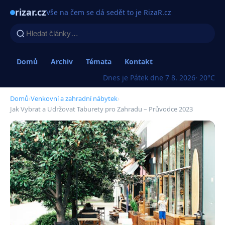
rizar.cz
Vše na čem se dá sedět to je RizaR.cz
Domů
Archiv
Témata
Kontakt
Dnes je Pátek dne 7 8. 2026
· 20°C
Domů
›
Venkovní a zahradní nábytek
›
Jak Vybrat a Udržovat Taburety pro Zahradu – Průvodce 2023