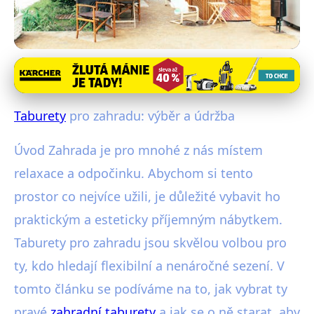
Venkovní a zahradní nábytek
Jak Vybrat a Udržovat Taburety
Taburety
pro zahradu: výběr a údržba
pro Zahradu – Průvodce 2023
Úvod Zahrada je pro mnohé z nás místem
30. 10. 2025
· 4 min čtení · Autor: Pavel Tůma
relaxace a odpočinku. Abychom si tento
prostor co nejvíce užili, je důležité vybavit ho
praktickým a esteticky příjemným nábytkem.
Taburety pro zahradu jsou skvělou volbou pro
ty, kdo hledají flexibilní a nenáročné sezení. V
tomto článku se podíváme na to, jak vybrat ty
pravé
zahradní taburety
a jak se o ně starat, aby