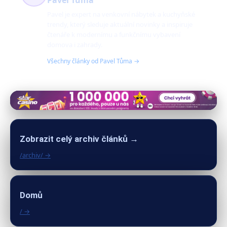
Pavel Tůma
Pavel je expert na venkovní nábytek a kuchyňské
trendy, který sleduje aktuální novinky a inspiruje
čtenáře k modernímu a funkčnímu vybavení
domova i zahrady.
Všechny články od Pavel Tůma →
Zobrazit celý archiv článků →
/archiv/ →
Domů
/ →