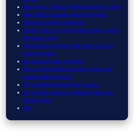
Materiály a údržba: Praktický pohled rodiče
Nejčastější materiály dětských křesel:
Tabulka srovnání materiálů:
Design, barvy a trendy: Křeslo jako součást
dětského světa
Praktičnost a rozměry: Myslete na růst i
úložný prostor
Jak správně zvolit rozměry?
Cena a dlouhodobá investice: Kolik stojí
kvalitní dětské křeslo?
Při rozhodování vezměte v úvahu:
Shrnutí: Jak vybrat to nejlepší křeslo pro
dětský pokoj
FAQ