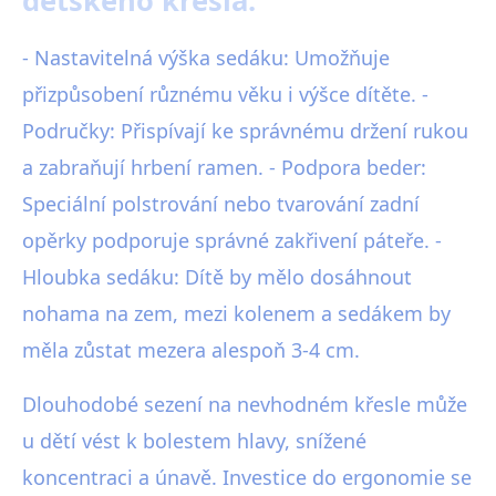
dětského křesla:
- Nastavitelná výška sedáku: Umožňuje
přizpůsobení různému věku i výšce dítěte. -
Područky: Přispívají ke správnému držení rukou
a zabraňují hrbení ramen. - Podpora beder:
Speciální polstrování nebo tvarování zadní
opěrky podporuje správné zakřivení páteře. -
Hloubka sedáku: Dítě by mělo dosáhnout
nohama na zem, mezi kolenem a sedákem by
měla zůstat mezera alespoň 3-4 cm.
Dlouhodobé sezení na nevhodném křesle může
u dětí vést k bolestem hlavy, snížené
koncentraci a únavě. Investice do ergonomie se