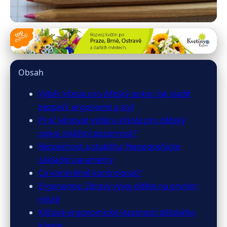
rizar.cz
Optimální Křeslo pro Dětský
Obsah
Pokoj: Bezpečí, Ergonomie a Styl
Výběr křesla pro dětský pokoj: Jak sladit
26. 3. 2026
· 12 min čtení · Autor: Jakub Švec
bezpečí, ergonomii a styl
Proč věnovat výběru křesla pro dětský
pokoj zvláštní pozornost?
Bezpečnost a stabilita: Nepodceňujte
základní parametry
Co konkrétně kontrolovat?
Ergonomie: Zdravý vývoj dítěte na prvním
místě
Klíčové ergonomické vlastnosti dětského
křesla: