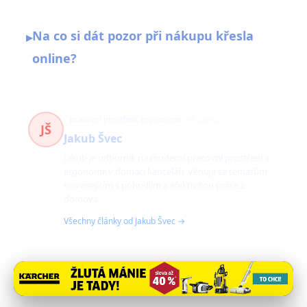
Na co si dát pozor při nákupu křesla
▸
online?
pracovní prostředí, ergonomie
60 článků
JŠ
Jakub Švec
Jakub je odborník na moderní pracovní prostředí a
ergonomii v domácí kanceláři. Věnuje se tématům
souvisejícím s pohodlím a efektivitou práce z
domova.
Všechny články od Jakub Švec →