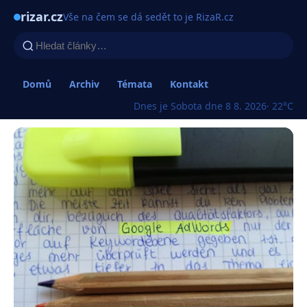
rizar.cz
Vše na čem se dá sedět to je RizaR.cz
Domů
Archiv
Témata
Kontakt
Dnes je Sobota dne 8 8. 2026
· 22°C