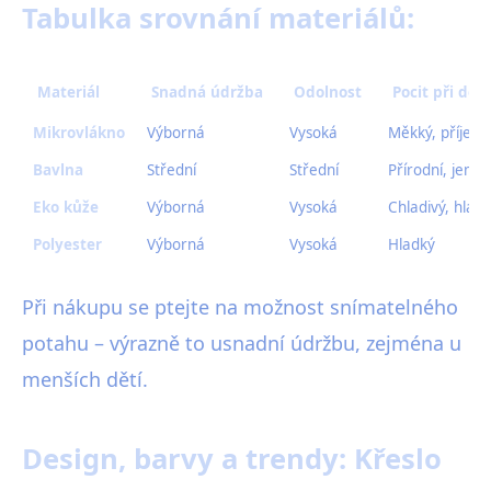
Tabulka srovnání materiálů:
Materiál
Snadná údržba
Odolnost
Pocit při dot
Mikrovlákno
Výborná
Vysoká
Měkký, příjem
Bavlna
Střední
Střední
Přírodní, jemn
Eko kůže
Výborná
Vysoká
Chladivý, hlad
Polyester
Výborná
Vysoká
Hladký
Při nákupu se ptejte na možnost snímatelného
potahu – výrazně to usnadní údržbu, zejména u
menších dětí.
Design, barvy a trendy: Křeslo