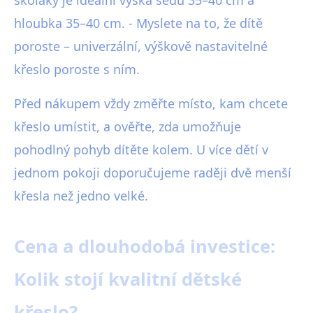
školáky je ideální výška sedu 35–40 cm a
hloubka 35–40 cm. - Myslete na to, že dítě
poroste – univerzální, výškově nastavitelné
křeslo poroste s ním.
Před nákupem vždy změřte místo, kam chcete
křeslo umístit, a ověřte, zda umožňuje
pohodlný pohyb dítěte kolem. U více dětí v
jednom pokoji doporučujeme raději dvě menší
křesla než jedno velké.
Cena a dlouhodobá investice:
Kolik stojí kvalitní dětské
křeslo?