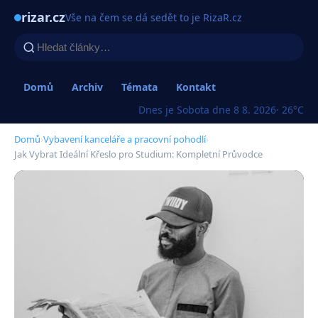
rizar.cz
Vše na čem se dá sedět to je RizaR.cz
Domů
Archiv
Témata
Kontakt
Dnes je Sobota dne 8 8. 2026
· 26°C
Domů
›
Vybavení kanceláře a pracovní pohodlí
›
Jak Vybrat Ideální Křeslo pro Studium: Kompletní Průvodce