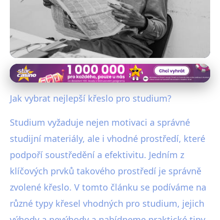
Vybavení kanceláře a pracovní pohodlí
Jak Vybrat Ideální Křeslo pro
Jak vybrat nejlepší křeslo pro studium?
Studium: Kompletní Průvodce
Studium vyžaduje nejen motivaci a správné
13. 11. 2025
· 4 min čtení · Autor: Jakub Švec
studijní materiály, ale i vhodné prostředí, které
podpoří soustředění a efektivitu. Jedním z
klíčových prvků takového prostředí je správně
zvolené křeslo. V tomto článku se podíváme na
různé typy křesel vhodných pro studium, jejich
výhody a nevýhody a nabídneme praktické tipy