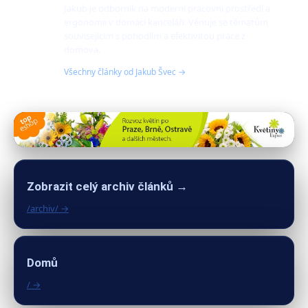
Jakub je odborník na moderní pracovní prostředí a
ergonomii v domácí kanceláři. Věnuje se tématům
souvisejícím s pohodlím a efektivitou práce z
domova.
Všechny články od Jakub Švec →
Zobrazit celý archiv článků →
/archiv/ →
Domů
/ →