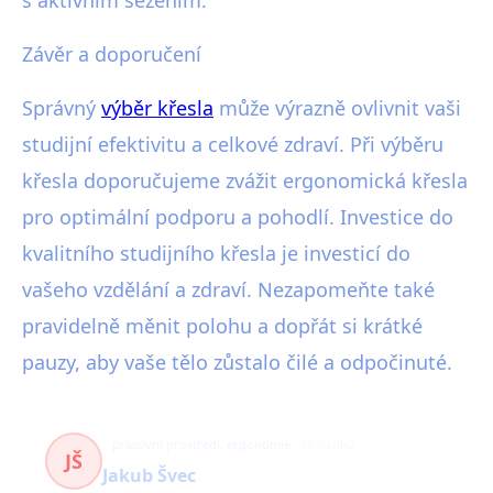
s aktivním sezením.
Závěr a doporučení
Správný
výběr křesla
může výrazně ovlivnit vaši
studijní efektivitu a celkové zdraví. Při výběru
křesla doporučujeme zvážit ergonomická křesla
pro optimální podporu a pohodlí. Investice do
kvalitního studijního křesla je investicí do
vašeho vzdělání a zdraví. Nezapomeňte také
pravidelně měnit polohu a dopřát si krátké
pauzy, aby vaše tělo zůstalo čilé a odpočinuté.
pracovní prostředí, ergonomie
60 článků
JŠ
Jakub Švec