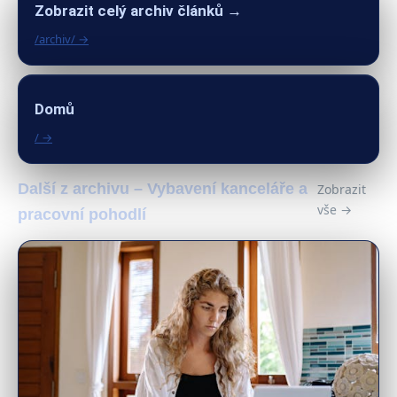
Zobrazit celý archiv článků →
/archiv/ →
Domů
/ →
Další z archivu – Vybavení kanceláře a
Zobrazit
vše →
pracovní pohodlí