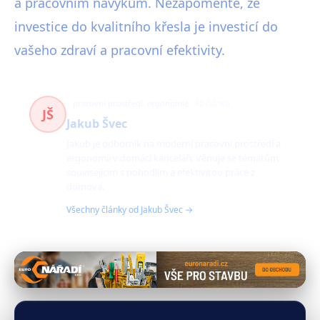
a pracovním návykům. Nezapomeňte, že
investice do kvalitního křesla je investicí do
vašeho zdraví a pracovní efektivity.
pracovní prostředí, ergonomie
60 článků
JŠ
Jakub Švec
Jakub je odborník na moderní pracovní prostředí a
ergonomii v domácí kanceláři. Věnuje se tématům
souvisejícím s pohodlím a efektivitou práce z
domova.
Všechny články od Jakub Švec →