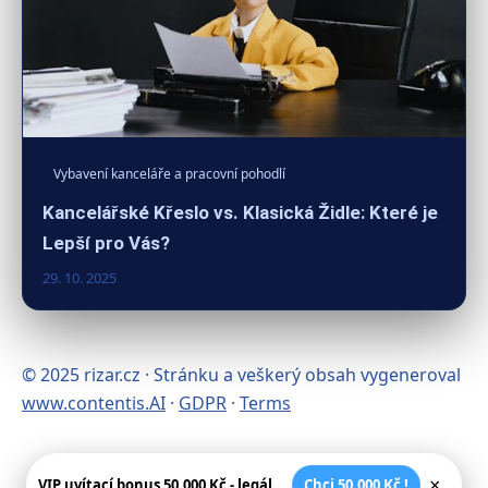
Vybavení kanceláře a pracovní pohodlí
Kancelářské Křeslo vs. Klasická Židle: Které je
Lepší pro Vás?
29. 10. 2025
© 2025 rizar.cz · Stránku a veškerý obsah vygeneroval
www.contentis.AI
·
GDPR
·
Terms
×
VIP uvítací bonus 50.000 Kč - legální české kasíno
Chci 50.000 Kč !