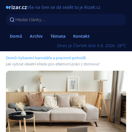
rizar.cz
Vše na čem se dá sedět to je RizaR.cz
Domů
Archiv
Témata
Kontakt
Dnes je Čtvrtek dne 6 8. 2026
· 28°C
Domů
›
Vybavení kanceláře a pracovní pohodlí
›
Jak vybrat ideální křeslo pro efektivní práci z domova?