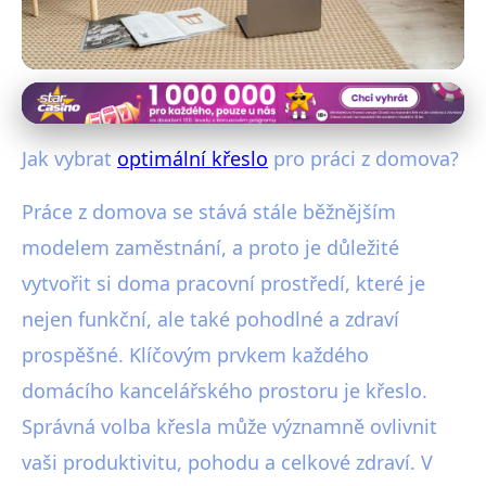
Vybavení kanceláře a pracovní pohodlí
Jak vybrat ideální křeslo pro
Jak vybrat
optimální křeslo
pro práci z domova?
efektivní práci z domova?
Práce z domova se stává stále běžnějším
28. 10. 2025
· 4 min čtení · Autor: Jakub Švec
modelem zaměstnání, a proto je důležité
vytvořit si doma pracovní prostředí, které je
nejen funkční, ale také pohodlné a zdraví
prospěšné. Klíčovým prvkem každého
domácího kancelářského prostoru je křeslo.
Správná volba křesla může významně ovlivnit
vaši produktivitu, pohodu a celkové zdraví. V